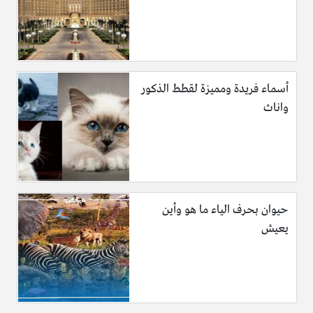
أسماء فريدة ومميزة لقطط الذكور
واناث
حيوان بحرف الياء ما هو وأين
يعيش