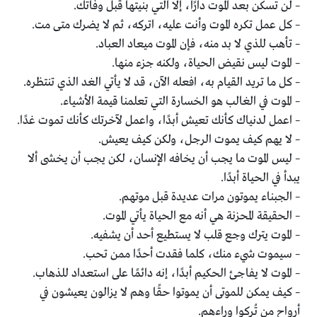
– لن تسكن بعد الموت دارًا، إلا التي بنيتها قبل وفاتك.
– كل عمل تكره الموت وأنت عليه، اتركه، ثم لا يضرك متى مت.
– تأهب للذي لا بد منه، فإن الموت ميعاد العباد.
– الموت ليس نقيض الحياة، ولكنه جزء منها.
– كل ما تريد القيام به، افعله الآن، قد لا يأتي الغد الذي تنتظره.
– الموت في الغالب هو الخسارة التي تعلمنا قيمة الأشياء.
– اعمل لدنياك كأنك تعيش أبدًا، واعمل لآخرتك كأنك تموت غدًا.
– لا يهم كيف يموت الرجل، ولكن كيف يعيش.
– ليس الموت ما يجب أن يخافه الإنسان، لكن يجب أن يخشى ألا
يبدأ في الحياة أبدًا.
– الجبناء يموتون مرات عديدة قبل موتهم.
– الحقيقة المحزنة هي أنه مع الحياة يأتي الموت.
– الموت يترك وجع قلب لا يستطيع أحد أن يشفيه.
– سيموت شيء منك، كلما فقدت أحدًا ممن تحب.
– الموت لا يفاجئ الحكيم أبدًا، إنه دائمًا على استعداد للذهاب.
– كيف يمكن للموتى أن يموتوا حقًا وهم لا يزالون يعيشون في
أرواح من تُركوا وراءهم.