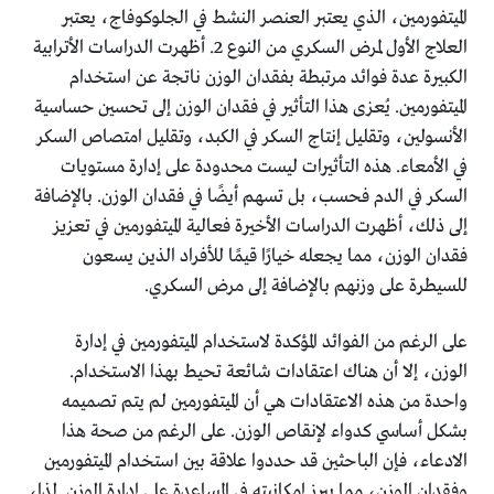
الميتفورمين، الذي يعتبر العنصر النشط في الجلوكوفاج، يعتبر
العلاج الأول لمرض السكري من النوع 2. أظهرت الدراسات الأترابية
الكبيرة عدة فوائد مرتبطة بفقدان الوزن ناتجة عن استخدام
الميتفورمين. يُعزى هذا التأثير في فقدان الوزن إلى تحسين حساسية
الأنسولين، وتقليل إنتاج السكر في الكبد، وتقليل امتصاص السكر
في الأمعاء. هذه التأثيرات ليست محدودة على إدارة مستويات
السكر في الدم فحسب، بل تسهم أيضًا في فقدان الوزن. بالإضافة
إلى ذلك، أظهرت الدراسات الأخيرة فعالية الميتفورمين في تعزيز
فقدان الوزن، مما يجعله خيارًا قيمًا للأفراد الذين يسعون
للسيطرة على وزنهم بالإضافة إلى مرض السكري.
على الرغم من الفوائد المؤكدة لاستخدام الميتفورمين في إدارة
الوزن، إلا أن هناك اعتقادات شائعة تحيط بهذا الاستخدام.
واحدة من هذه الاعتقادات هي أن الميتفورمين لم يتم تصميمه
بشكل أساسي كدواء لإنقاص الوزن. على الرغم من صحة هذا
الادعاء، فإن الباحثين قد حددوا علاقة بين استخدام الميتفورمين
وفقدان الوزن، مما يبرز إمكانيته في المساعدة على إدارة الوزن. لذا،