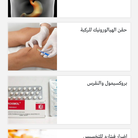
حقن الهيالورونيك للركبة
بروكسيمول والنقرس
اضرار فيتارم للتخسيس