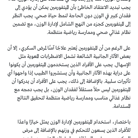
يجب تبديد الاعتقاد الخاطئ بأن الميتفورمين يمكن أن يؤدي إلى
فقدان كبير في الوزن دون الحاجة لنمط حياة صحي. يجب النظر
إلى الميتفورمين كجزء من النهج الشامل لإدارة الوزن، مع تضمين
نظام غذائي صحي وممارسة رياضية منتظمة.
على الرغم من أن الميتفورمين يُعتبر علاجًا آمنًا لمرض السكري، إلا أن
بعض الآثار الجانبية الشائعة تشمل الاضطرابات المعوية مثل
الإسهال. يجب على الأفراد الذين يستخدمون الميتفورمين أن يكونوا
على دراية بهذه الآثار الجانبية وأن يستشيروا الطبيب إذا واجهوا أي
تأثيرات سلبية. بالإضافة إلى ذلك، يجب على الأفراد أن يدركوا أن
الميتفورمين ليس حلاً مستقلاً لفقدان الوزن، بل يجب دمجه مع
نظام غذائي مناسب وممارسة رياضية منتظمة لتحقيق النتائج
المستدامة.
باختصار، استخدام الميتفورمين لإدارة الوزن يمثل خيارًا واعدًا
للأفراد الذين يسعون للتحكم في وزنهم بالإضافة إلى مرض