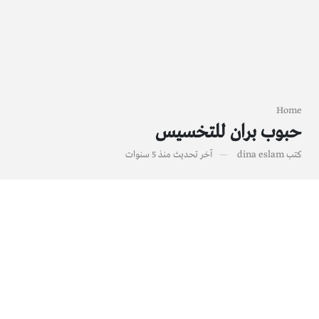
Home
حبوب بران للتخسيس
كتب
dina eslam
آخر تحديث
منذ 5 سنوات