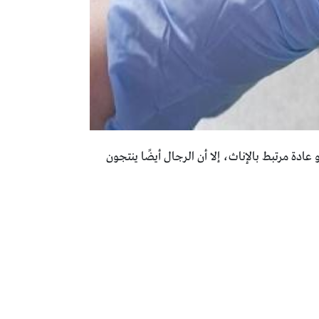
دة مرتبط بالإناث، إلا أن الرجال أيضًا ينتجون