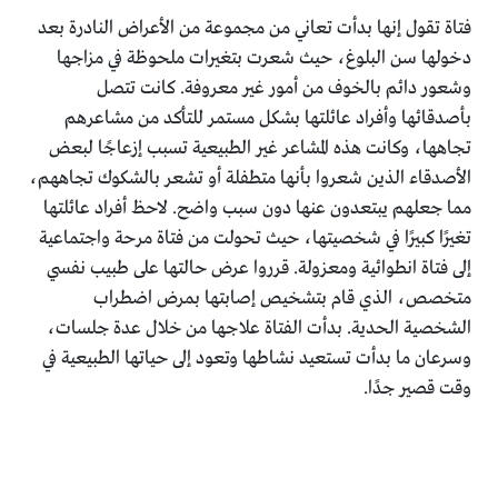
فتاة تقول إنها بدأت تعاني من مجموعة من الأعراض النادرة بعد
دخولها سن البلوغ، حيث شعرت بتغيرات ملحوظة في مزاجها
وشعور دائم بالخوف من أمور غير معروفة. كانت تتصل
بأصدقائها وأفراد عائلتها بشكل مستمر للتأكد من مشاعرهم
تجاهها، وكانت هذه المشاعر غير الطبيعية تسبب إزعاجًا لبعض
الأصدقاء الذين شعروا بأنها متطفلة أو تشعر بالشكوك تجاههم،
مما جعلهم يبتعدون عنها دون سبب واضح. لاحظ أفراد عائلتها
تغيرًا كبيرًا في شخصيتها، حيث تحولت من فتاة مرحة واجتماعية
إلى فتاة انطوائية ومعزولة. قرروا عرض حالتها على طبيب نفسي
متخصص، الذي قام بتشخيص إصابتها بمرض اضطراب
الشخصية الحدية. بدأت الفتاة علاجها من خلال عدة جلسات،
وسرعان ما بدأت تستعيد نشاطها وتعود إلى حياتها الطبيعية في
وقت قصير جدًا.