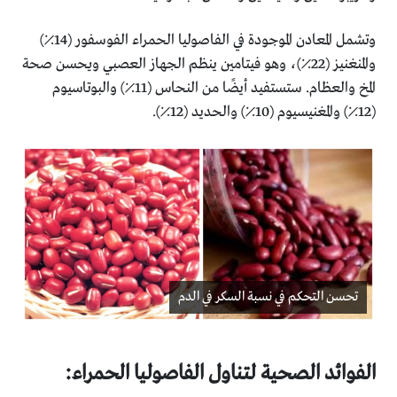
وتشمل المعادن الموجودة في الفاصوليا الحمراء الفوسفور (14٪)
‏والمنغنيز (22٪)، وهو فيتامين ينظم الجهاز العصبي ويحسن ‏صحة
المخ والعظام. ستستفيد أيضًا من النحاس (11٪) ‏والبوتاسيوم
(12٪) والمغنيسيوم (10٪) والحديد (12٪)‏.‎
تحسن التحكم في نسبة السكر في الدم
الفوائد الصحية لتناول الفاصوليا الحمراء:‏