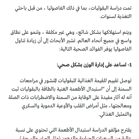
تمت دراسة البقوليات، بما في ذلك الفاصوليا ، من قبل باحثي
‏التغذية لسنوات. ‏
ويتم استهلاكها بشكل شائع، وهي غير مكلفة ، وتنمو على نطاق
‏واسع في جميع أنحاء العالم. تشير الأبحاث إلى أن زيادة تناول
‏الفاصوليا يوفر الفوائد الصحية التالية:‏
توصل تقييم للقيمة الغذائية للبقوليات المنشور في مراجعات
‏السمنة إلى أن “استبدال الأطعمة الغنية بالطاقة بالبقوليات ثبت
‏أنه له آثار مفيدة على الوقاية من السمنة والاضطرابات ذات الصلة
‏ومعالجتها، مثل أمراض القلب والأوعية الدموية والسكري
‏والتمثيل الغذائي. ‏
يقترح مؤلفو الدراسة استبدال الأطعمة التي تحتوي على نسبة
‏عالية من السعرات الحرارية والدهون (مثل البرغر والسجق)