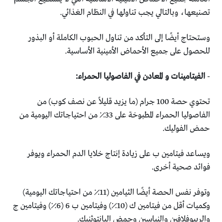
‏تصنيعها، وبالتالي يجب تناولها في النظام الغذائي. ‏
وستحتاج أيضًا إلى التأكد من تناول الحبوب الكاملة أو البذور
‏للحصول على جميع الأحماض الأمينية الأساسية‎.‎
‏-
الفيتامينات و المعادن في الفاصوليا الحمراء:‏
تحتوي حصة 100 جرام (ما يزيد قليلاً عن نصف كوب) من
‏الفاصوليا الحمراء المطبوخة على 33٪ من احتياجاتك اليومية من
‏حمض الفوليك. ‏
ويساعد فيتامين ب على زيادة إنتاج خلايا الدم الحمراء ويوفر
فوائد ‏صحية أخرى. ‏
وتوفر نفس الحصة أيضًا الثيامين (11٪ من احتياجاتك اليومية)
‏وكميات أقل من فيتامين ك (10٪) وفيتامين ب 6 (6٪) وفيتامين ‏ج
والريبوفلافين والنياسين وحمض البانتوثنيك‎.‎