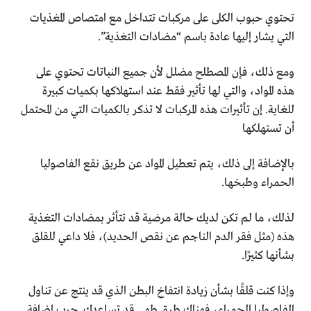
تحتوي حبوب الكلى على مركبات تتداخل مع امتصاص المغذيات
‏التي يشار إليها عادة باسم “مضادات التغذية”. ‏
ومع ذلك، فإن المصطلح مضلل لأن جميع النباتات تحتوي على
‏هذه المواد، والتي لها تأثير فقط عند استهلاكها بكميات كبيرة
‏للغاية. إن تأثيرات هذه المركبات لا تذكر بالكميات التي من ‏المحتمل
أن تستهلكها
بالإضافة إلى ذلك، يتم تعطيل المواد عن طريق نقع الفاصوليا
‏الحمراء وطبخها. ‏
لذلك، ما لم تكن لديك حالة مرضية قد تتأثر بمضادات التغذية
‏هذه (مثل فقر الدم الناجم عن نقص الحديد)، فلا داعي للقلق
‏بشأنها كثيرًا‎.‎
وإذا كنت قلقًا بشأن زيادة انتفاخ البطن الذي قد ينتج عن تناول
‏الفاصوليا الحمراء، فهناك طرق طهي قد تساعدك. جرب إضافة