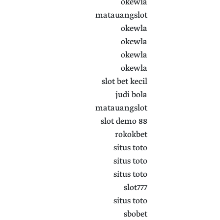
okewla
matauangslot
okewla
okewla
okewla
okewla
slot bet kecil
judi bola
matauangslot
slot demo 88
rokokbet
situs toto
situs toto
situs toto
slot777
situs toto
sbobet