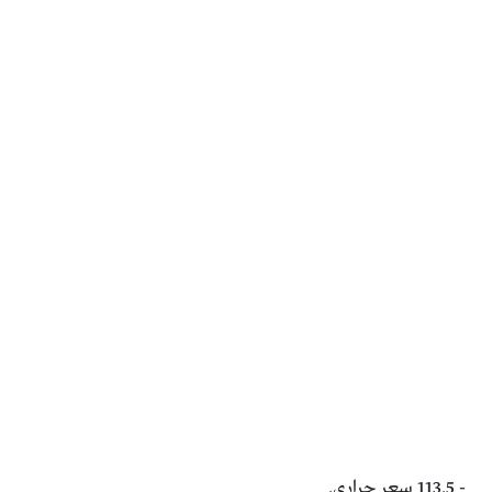
‏- 113.5 سعر حراري.‏