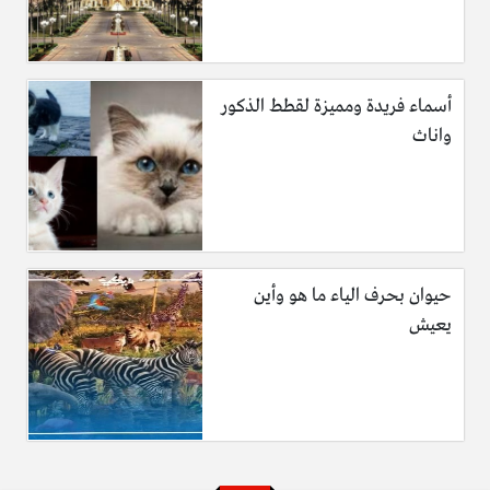
أسماء فريدة ومميزة لقطط الذكور
واناث
حيوان بحرف الياء ما هو وأين
يعيش