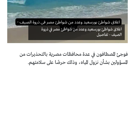
اغلاق شواطئ بورسعيد وعدد من شواطئ مصر في ذروة
الصيف - تفاصيل
فوجئ المصطافون في عدة محافظات مصرية بالتحذيرات من
المسؤولين بشأن نزول المياه، وذلك حرصًا على سلامتهم.