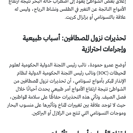
إغلاق بعض الشواطئ يعود إلى اضطراب حالة البحر نتيجة ارتفاع
الأمواج الناتجة عن التغير في الطقس ونشاط الرياح، وليس له
علاقة بالتسونامي أو بزلزال كريت.
تحذيرات نزول المصطافين: أسباب طبيعية
وإجراءات احترازية
أوضح عمرو حمودة، نائب رئيس اللجنة الدولية الحكومية لعلوم
المحيطات (IOC) ونائب رئيس اللجنة الحكومية الدولية لنظام
الإنذار المبكر بأمواج تسونامي، أن تحذيرات نزول المصطافين من
الشواطئ نتيجة ارتفاع الأمواج أمر طبيعي يحدث أحيانًا خلال
فصل الصيف. وتأتي هذه التحذيرات حفاظًا على سلامة المواطنين،
حيث لا توجد علاقة بين تغييرات المناخ وتأثيرها على منسوب البحار
وموجات التسونامي التي تنتج من الزلازل أو البراكين.