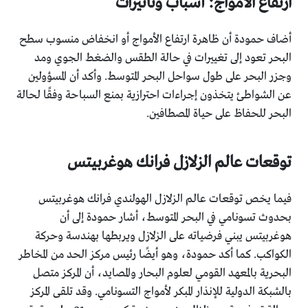
ارتفاع الأمواج: أسباب وتأثيرات
أضاف حمودة أن ظاهرة ارتفاع الأمواج أو انخفاض منسوب سطح
البحر تعود إلى تغييرات في حالة الطقس والضغط الجوي ومد
وجزر البحر على طول سواحل البحر المتوسط. وأكد أن المسؤولين
عن الشواطئ يتخذون إجراءات احترازية بمنع السباحة وفقًا لحالة
البحر للحفاظ على حياة المصطافين.
توقعات عالم الزلازل فرانك هوغربيتس
فيما يخص توقعات عالم الزلازل الهولندي فرانك هوغربيتس
بحدوث تسونامي في البحر المتوسط، أشار حمودة إلى أن
هوغربيتس يبني فرضياته على الزلازل ويربطها بهندسة وحركة
الكواكب. كما أكد حمودة، وهو أيضًا رئيس مركز الحد من المخاطر
البحرية بالمعهد القومي لعلوم البحار والمصايد، أن المركز متصل
بالشبكة الدولية للإنذار المبكر لأمواج التسونامي. وقد تلقى المركز