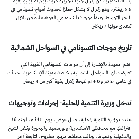
رسالة تحذيرية عن زلزال جنوب جزيرة كريت يوم 21 يوليو بقوة
5.6 ريختر، وهو زلزال لا يشكل خطرًا لحدوث أمواج تسونامي في
البحر المتوسط. وتبدأ موجات التسونامي القوية عادةً من زلازل
تتعدى قوتها 7 ريختر.
تاريخ موجات التسونامي في السواحل الشمالية
ختم حمودة بالإشارة إلى أن موجات التسونامي القوية التي
تعرضت لها السواحل الشمالية، خاصة مدينة الإسكندرية، حدثت
في عامي 365م و1303م نتيجة زلازل بقوة أكبر من 8 ريختر.
تدخل وزيرة التنمية المحلية: إجراءات وتوجيهات
عقدت وزيرة التنمية المحلية، منال عوض، يوم الثلاثاء، اجتماعًا
افتراضيًا مع محافظي الإسكندرية وبورسعيد والبحيرة وكفر الشيخ
والدقهلية ودمياط، ونائب محافظ مرسى مطروح، لمتابعة آخر