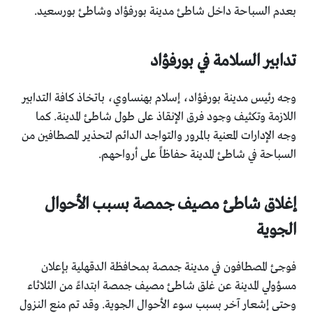
بعدم السباحة داخل شاطئ مدينة بورفؤاد وشاطئ بورسعيد.
تدابير السلامة في بورفؤاد
وجه رئيس مدينة بورفؤاد، إسلام بهنساوي، باتخاذ كافة التدابير
اللازمة وتكثيف وجود فرق الإنقاذ على طول شاطئ المدينة. كما
وجه الإدارات المعنية بالمرور والتواجد الدائم لتحذير المصطافين من
السباحة في شاطئ المدينة حفاظاً على أرواحهم.
إغلاق شاطئ مصيف جمصة بسبب الأحوال
الجوية
فوجئ المصطافون في مدينة جمصة بمحافظة الدقهلية بإعلان
مسؤولي المدينة عن غلق شاطئ مصيف جمصة ابتداءً من الثلاثاء
وحتى إشعار آخر بسبب سوء الأحوال الجوية. وقد تم منع النزول