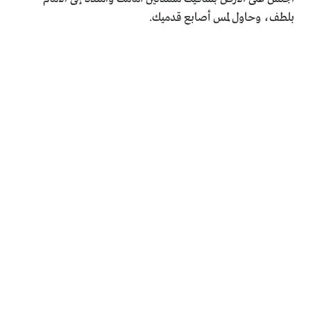
بلطف، وحاول لمس أصابع قدميك.