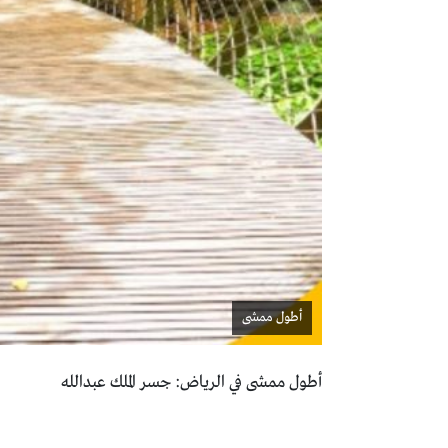
أطول ممشى
أطول ممشى في الرياض: جسر الملك عبدالله