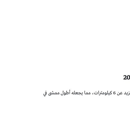
وهو مشروع يهدف إلى تعزيز الترفيه والنشاطات الرياضية والثقافية في المملكة. يقع الجسر في شمال الرياض ويمتد على مسافة تزيد عن 6 كيلومترات، مما يجعله أطول ممشى في