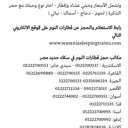
وتشمل الأسعار وجبتي عشاء وإفطار – اختر نوع وجبتك مع حجز
التذكرة ( لحوم – دجاج – أسماك – نباتي )
رابط الاستعلام والحجز عن قطارات النوم على الموقع الالكتروني
التالي
www.wataniasleepingtrains.com
مكاتب حجز قطارات النوم في سكك حديد مصر
الاسكندرية : 0122700337 – سيدي جابر: 01222700551
القاهرة: 0225761319- 0122700115 – 01222699880
الجيزة: 0235696219-1222700331
الأقصر: 0952372015 – 01222711334
أسوان: 01222700551 – 01222744002
قنا: 01222711335
اسنا: 012222700995
إدفو: 01222700992
كلابشة: 01287828926